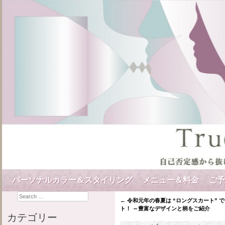
自己否定感から
Tr
Skip to content
パーソナルカラー＆スタイリング
メニュー＆料金
ご予
Menu
Search
←
令和元年の春夏は “ロングスカート” 
Post navigation
ト！ ～豊富なデザインと柄をご紹介
カテゴリー